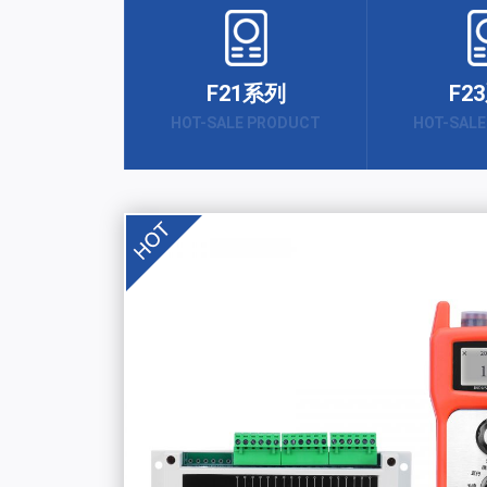
F21系列
F2
HOT-SALE PRODUCT
HOT-SAL