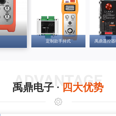
定制款手持式
禹鼎遥控器F2
禹鼎电子 ·
四大优势