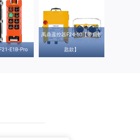
禹鼎遥控器F24-60【带扁钥
1-E1B-Pro
匙款】